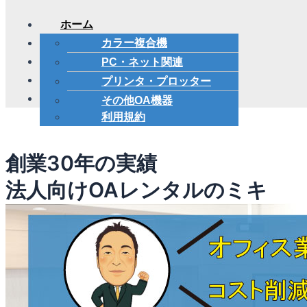
ホーム
レンタル料金
カラー複合機
搬入設置料金
PC・ネット関連
会社概要
プリンタ・プロッター
お問い合わせ
その他OA機器
利用規約
創業30年の実績
法人向けOAレンタルのミキ