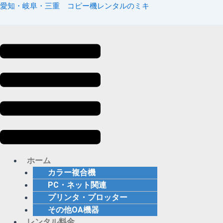
内
メ
愛知・岐阜・三重 コピー機レンタルのミキ
容
ニ
を
ュ
ス
ー
キ
ッ
プ
ホーム
カラー複合機
PC・ネット関連
プリンタ・プロッター
その他OA機器
レンタル料金